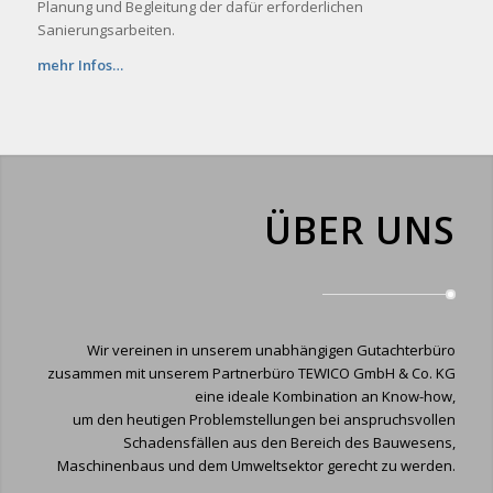
Planung und Begleitung der dafür erforderlichen
Sanierungsarbeiten.
mehr Infos…
ÜBER UNS
Wir vereinen in unserem unabhängigen Gutachterbüro
zusammen mit unserem Partnerbüro TEWICO GmbH & Co. KG
eine ideale Kombination an Know-how,
um den heutigen Problemstellungen bei anspruchsvollen
Schadensfällen aus den Bereich des Bauwesens,
Maschinenbaus und dem Umweltsektor gerecht zu werden.